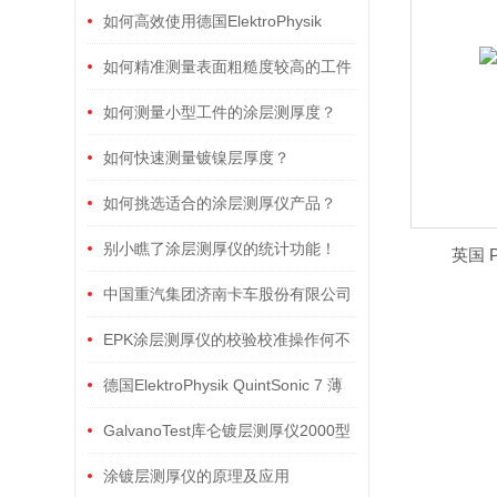
如何高效使用德国ElektroPhysik
Minitest FH霍尔效应测厚仪：操作流程
如何精准测量表面粗糙度较高的工件
与注意事项
表面涂层厚度？
如何测量小型工件的涂层测厚度？
如何快速测量镀镍层厚度？
如何挑选适合的涂层测厚仪产品？
别小瞧了涂层测厚仪的统计功能！
英国 
中国重汽集团济南卡车股份有限公司
应用德国EPK超声波涂层测厚仪检测塑
EPK涂层测厚仪的校验校准操作何不
料保险杠分层涂层厚度
来了解一下！
德国ElektroPhysik QuintSonic 7 薄
膜厚度测量案例
GalvanoTest库仑镀层测厚仪2000型
和3000型选择比较
涂镀层测厚仪的原理及应用