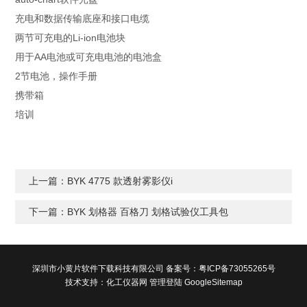
充电和数据传输底座和接口电缆
两节可充电的Li-ion电池块
用于AA电池或可充电电池的电池盒
2节电池，操作手册
携带箱
培训
上一篇：BYK 4775 款透射雾影仪i
下一篇：BYK 划格器 百格刀 划格试验仪工具包
深圳市小黄片软件下载科技有限公司 备案号：
粤ICP备73055265号
技术支持：
化工仪器网
管理登陆
GoogleSitemap